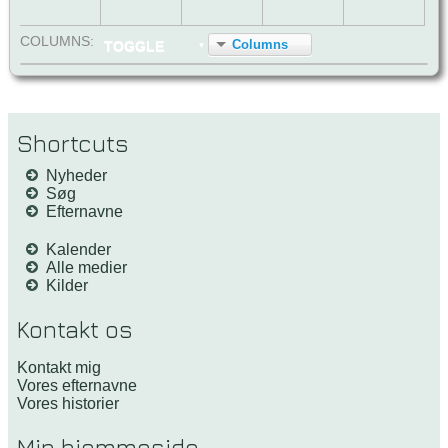
COL
UMN
S:
Columns
TOGGLE
Shortcuts
Nyheder
Søg
Efternavne
Kalender
Alle medier
Kilder
Kontakt os
Kontakt mig
Vores efternavne
Vores historier
Min hjemmeside