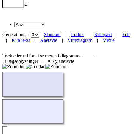
Generationer:
Standard
|
Lodret
|
Kompakt
|
Felt
|
Kun tekst
|
Anetavle
|
Viftediagram
|
Medie
Træk eller rul for at se mere af diagrammet.
=
Tillægsoplysninger
= Ny anetavle
Indlæser...