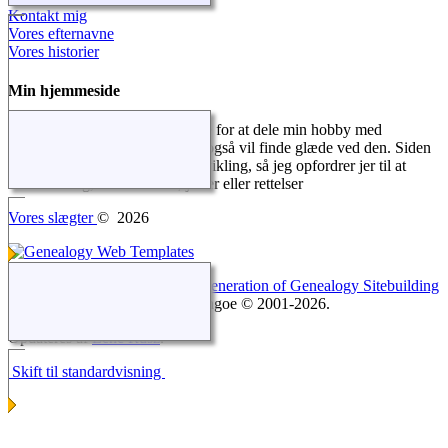
Kontakt mig
Vores efternavne
Vores historier
Min hjemmeside
Jeg oprettede denne hjemmeside for at dele min hobby med
familien, og jeg håber, at andre også vil finde glæde ved den. Siden
og indholdet er stadig under udvikling, så jeg opfordrer jer til at
kontakte mig, hvis I har tilføjelser eller rettelser
Vores slægter
©
2026
Webstedet drives af
The Next Generation of Genealogy Sitebuilding
v. 15.0.2, forfattet af Darrin Lythgoe © 2001-2026.
Opdateres af
Lene Rüsz
.
Skift til standardvisning