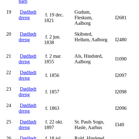
barn
19
Dødfødt
Gudum,
f. 19 dec.
dreng
Fleskum,
I2681
1821
Aalborg
20
Dødfødt
Skibsted,
f. 2 jun.
dreng
Hellum, Aalborg
I2480
1838
21
Dødfødt
f. 2 mar.
Als, Hindsted,
I1090
dreng
1855
Aalborg
22
Dødfødt
f. 1856
I2097
dreng
23
Dødfødt
f. 1857
I2098
dreng
24
Dødfødt
f. 1863
I2096
dreng
25
Dødfødt
f. 22 okt.
St. Pauls Sogn,
I349
dreng
1897
Hasle, Aarhus
26
Dødfødt
f. 18 jul.
Rold, Hindsted,