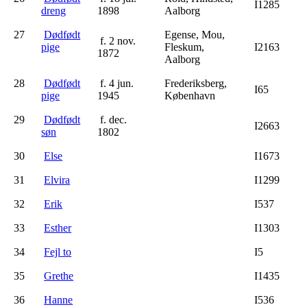
I1285
dreng
1898
Aalborg
27
Dødfødt
Egense, Mou,
f. 2 nov.
pige
Fleskum,
I2163
1872
Aalborg
28
Dødfødt
f. 4 jun.
Frederiksberg,
I65
pige
1945
København
29
Dødfødt
f. dec.
I2663
søn
1802
30
Else
I1673
31
Elvira
I1299
32
Erik
I537
33
Esther
I1303
34
Fejl to
I5
35
Grethe
I1435
36
Hanne
I536