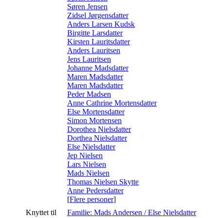
Søren Jensen
Zidsel Jørgensdatter
Anders Larsen Kudsk
Birgitte Larsdatter
Kirsten Lauritsdatter
Anders Lauritsen
Jens Lauritsen
Johanne Madsdatter
Maren Madsdatter
Maren Madsdatter
Peder Madsen
Anne Cathrine Mortensdatter
Else Mortensdatter
Simon Mortensen
Dorothea Nielsdatter
Dorthea Nielsdatter
Else Nielsdatter
Jep Nielsen
Lars Nielsen
Mads Nielsen
Thomas Nielsen Skytte
Anne Pedersdatter
[
Flere personer
]
Knyttet til
Familie: Mads Andersen / Else Nielsdatter